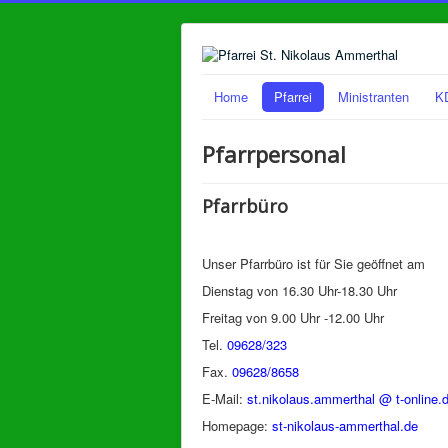
Home
Pfarrei
Ministranten
K
Pfarrpersonal
Pfarrbüro
Unser Pfarrbüro ist für Sie geöffnet am
Dienstag von 16.30 Uhr-18.30 Uhr
Freitag von 9.00 Uhr -12.00 Uhr
Tel.
09628/323
Fax.
09628/8658
E-Mail:
st.nikolaus.ammerthal @ t-online.
Homepage:
st-nikolaus-ammerthal.de