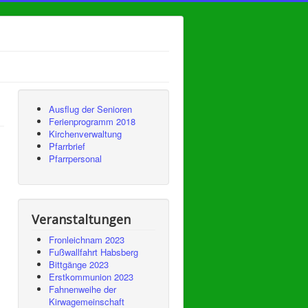
Ausflug der Senioren
Ferienprogramm 2018
Kirchenverwaltung
Pfarrbrief
Pfarrpersonal
Veranstaltungen
Fronleichnam 2023
Fußwallfahrt Habsberg
Bittgänge 2023
Erstkommunion 2023
Fahnenweihe der
Kirwagemeinschaft